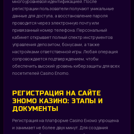
многоуровневой идентификацией. После
регистрации пользователи получают уникальные
данные для доступа, а восстановление пароля
проводится через электронную почту или
привязанный номер телефона. Персональный
кабинет открывает полный спектр инструментов
управления депозитом, бонусами, а также
настройками ответственной игры. Любая операция
сопровождается подтверждением, чтобы
обеспечить высокий уровень киберзащиты для всех
посетителей Casino Enomo.
РЕГИСТРАЦИЯ НА САЙТЕ
ЭНОМО КАЗИНО: ЭТАПЫ И
ДОКУМЕНТЫ
Регистрация на платформе Casino Еномо упрощена
и занимает не более двух минут. Для создания