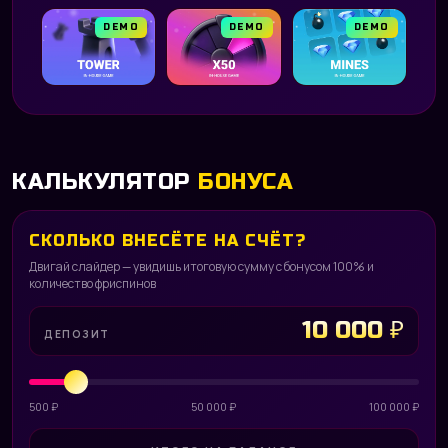
DEMO
DEMO
DEMO
КАЛЬКУЛЯТОР
БОНУСА
СКОЛЬКО ВНЕСЁТЕ НА СЧЁТ?
Двигай слайдер — увидишь итоговую сумму с бонусом 100% и
количество фриспинов
10 000 ₽
ДЕПОЗИТ
500 ₽
50 000 ₽
100 000 ₽