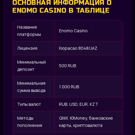
ОСНОВНАЯ ИНФОРМАЦИЯ О
ENOMO CASINO В ТАБЛИЦЕ
Название
Enomo Casino
платформы
Лицензия
Кюрасао 8048/JAZ
Минимальный
500 RUB
депозит
Минимальная
1 000 RUB
сумма вывода
Типы валют
RUB, USD, EUR, KZT
Методы
QIWI, ЮMoney, банковские
пополнения
карты, криптовалюта