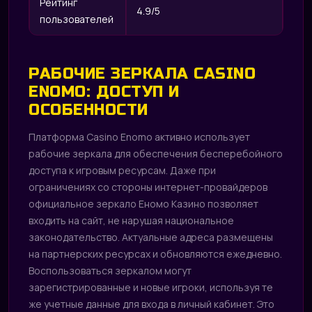
Рейтинг
4.9/5
пользователей
РАБОЧИЕ ЗЕРКАЛА CASINO
ENOMO: ДОСТУП И
ОСОБЕННОСТИ
Платформа Casino Enomo активно использует
рабочие зеркала для обеспечения бесперебойного
доступа к игровым ресурсам. Даже при
ограничениях со стороны интернет-провайдеров
официальное зеркало Еномо Казино позволяет
входить на сайт, не нарушая национальное
законодательство. Актуальные адреса размещены
на партнерских ресурсах и обновляются ежедневно.
Воспользоваться зеркалом могут
зарегистрированные и новые игроки, используя те
же учетные данные для входа в личный кабинет. Это