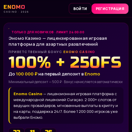
ENOMO
ВОЙТИ
РЕГИСТРАЦИЯ
CASINO · 2026
ТОЛЬКО ДЛЯ НОВИЧКОВ · ЛИМИТ 24:00:00
Эномо Казино — лицензированная игровая
платформа для азартных развлечений
ПРИВЕТСТВЕННЫЙ БОНУС
ЕНОМО CASINO
100% + 250FS
До
100 000 ₽
на первый депозит в
Enomo
Минимальный депозит — 500 ₽ · Бонус начисляется автоматически
Enomo Casino
— лицензионная игровая платформа с
международной лицензией Curaçao. 2 000+ слотов от
ведущих провайдеров, мгновенные выплаты в крипту и
на карты, поддержка 24/7. Более 1 200 000 игроков уже
выбрали Еномо.