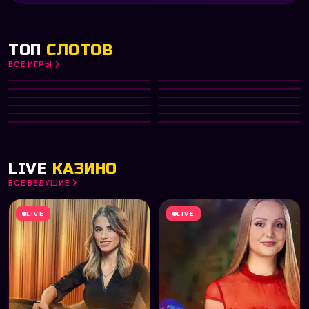
ТОП
СЛОТОВ
ВСЕ ИГРЫ
Gates of Olympus 1000
Big Bass Bonanza
HOT
Diamond of Jungle
Aztec Clusters
NEW
PRAGMATIC PLAY
PRAGMATIC PLAY
Divine Divas
Dreamshock
TOP
NETENT
PRAGMATIC PLAY
Hot Fruit
Phoenix Rising
NEW
PLAY’N GO
NETENT
Fruit Machine
Capymania Yellow
HOT
MICROGAMING
PLAY’N GO
Big Win x25
Fab Farm
MICROGAMING
PRAGMATIC PLAY
NETENT
PLAY’N GO
LIVE
КАЗИНО
ВСЕ ВЕДУЩИЕ
LIVE
LIVE