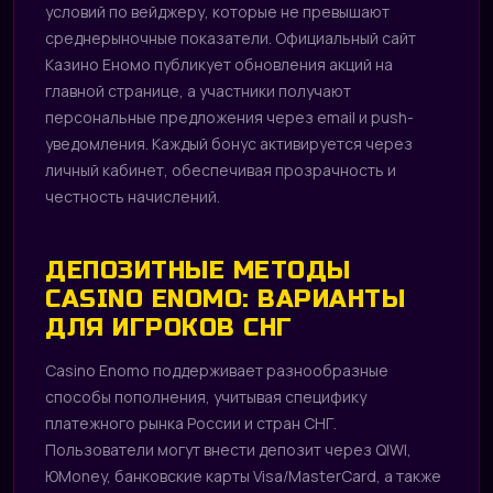
условий по вейджеру, которые не превышают
среднерыночные показатели. Официальный сайт
Казино Еномо публикует обновления акций на
главной странице, а участники получают
персональные предложения через email и push-
уведомления. Каждый бонус активируется через
личный кабинет, обеспечивая прозрачность и
честность начислений.
ДЕПОЗИТНЫЕ МЕТОДЫ
CASINO ENOMO: ВАРИАНТЫ
ДЛЯ ИГРОКОВ СНГ
Casino Enomo поддерживает разнообразные
способы пополнения, учитывая специфику
платежного рынка России и стран СНГ.
Пользователи могут внести депозит через QIWI,
ЮMoney, банковские карты Visa/MasterCard, а также