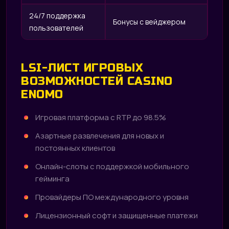
24/7 поддержка
Бонусы с вейджером
пользователей
LSI-ЛИСТ ИГРОВЫХ
ВОЗМОЖНОСТЕЙ CASINO
ENOMO
Игровая платформа с RTP до 98.5%
Азартные развлечения для новых и
постоянных клиентов
Онлайн-слоты с поддержкой мобильного
гейминга
Провайдеры ПО международного уровня
Лицензионный софт и защищенные платежи