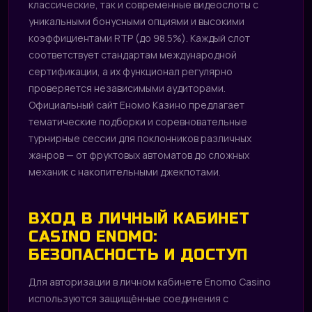
классические, так и современные видеослоты с
уникальными бонусными опциями и высокими
коэффициентами RTP (до 98.5%). Каждый слот
соответствует стандартам международной
сертификации, а их функционал регулярно
проверяется независимыми аудиторами.
Официальный сайт Еномо Казино предлагает
тематические подборки и соревновательные
турнирные сессии для поклонников различных
жанров — от фруктовых автоматов до сложных
механик с накопительными джекпотами.
ВХОД В ЛИЧНЫЙ КАБИНЕТ
CASINO ENOMO:
БЕЗОПАСНОСТЬ И ДОСТУП
Для авторизации в личном кабинете Enomo Casino
используются защищённые соединения с